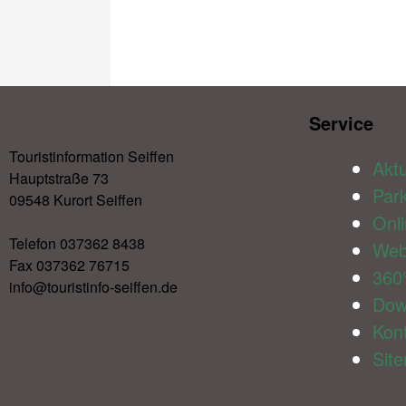
Service​
Touristinformation Seiffen
Aktu
Hauptstraße 73
Par
09548 Kurort Seiffen
Onl
Telefon 037362 8438
We
Fax 037362 76715
360
info@touristinfo-seiffen.de
Dow
Kon
Sit