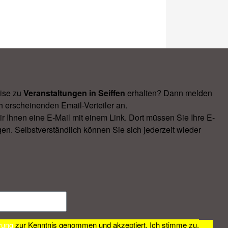
ise zu
Veranstal­tungen in Seiffen
erhalten? Dann melden
h erscheinenden Email-Verteiler an.
Ihnen eine E-Mail mit einem Link. Dort müssen Sie Ihre E-
en. Selbstverständlich können Sie sich jederzeit wieder
rung
zur Kenntnis genommen und akzeptiert. Ich stimme zu,