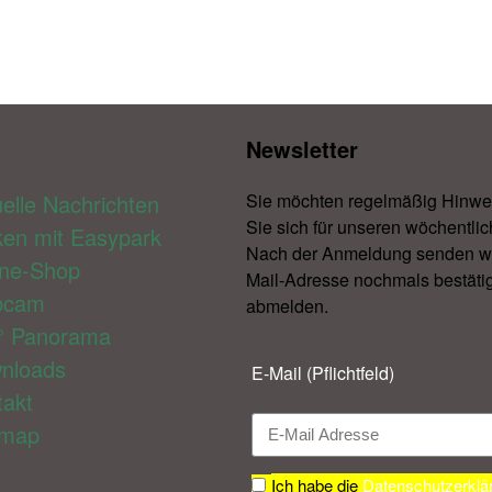
Newsletter​
elle Nachrichten
Sie möchten regelmäßig Hinwe
Sie sich für unseren wöchentlic
ken mit Easypark
Nach der Anmeldung senden wir 
ine-Shop
Mail-Adresse nochmals bestätig
bcam
abmelden.​
° Panorama
nloads
E-Mail (Pflichtfeld)
takt
emap
Ich habe die
Datenschutzerklä