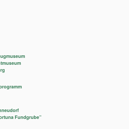
lzeugmuseum
chtmuseum
rg
lfeprogramm
hneudorf
ortuna Fundgrube”