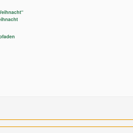
Weihnacht“
eihnacht
upfaden