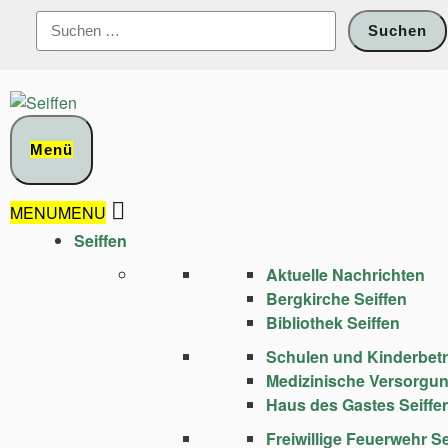
Zum
Suchen
Inhalt
nach:
springen
Menü
MENU
MENU
Seiffen
Aktuelle Nachrichten
Bergkirche Seiffen
Bibliothek Seiffen
Schulen und Kinder­bet
Medizinische Versorgu
Haus des Gastes Seiffe
Freiwillige Feuerwehr Se