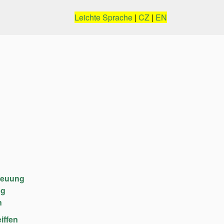
Leichte Sprache
|
CZ
|
EN
reuung
ng
n
iffen