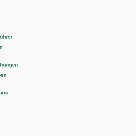
führer
en
chungen
ben
haus