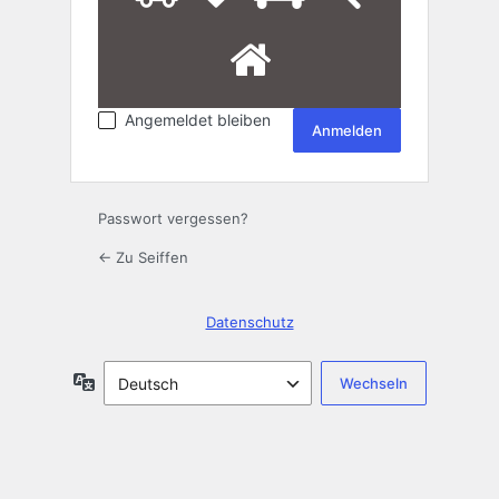
ein
Mensch?
5
Dann
wählen
Sie
bitte
Angemeldet bleiben
den
LKW.
Passwort vergessen?
← Zu Seiffen
Datenschutz
Sprache