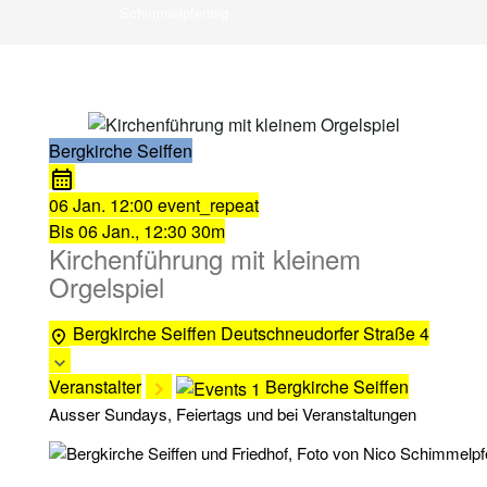
Schimmelpfennig
Bergkirche Seiffen
06 Jan.
12:00
event_repeat
Bis
06 Jan., 12:30
30m
Kirchenführung mit kleinem
Orgelspiel
Bergkirche Seiffen
Deutschneudorfer Straße 4
Veranstalter
Bergkirche Seiffen
Ausser Sundays, Feiertags und bei Veranstaltungen