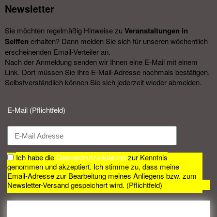
Newsletter​
Sie möchten regelmäßig Hinweise zu
Veranstal­tungen in
Seiffen
erhalten? Dann melden Sie sich für unseren wöchentlich
erscheinenden Email-Verteiler an.
Nach der Anmeldung senden wir Ihnen eine E-Mail mit einem
Link. Dort müssen Sie Ihre E-Mail-Adresse nochmals bestätigen.
Selbstverständlich können Sie sich jederzeit wieder abmelden.​
E-Mail (Pflichtfeld)
Ich habe die
Datenschutzerklärung
zur Kenntnis
genommen und akzeptiert. Ich stimme zu, dass meine
Email-Adresse zur Bearbeitung meines Anliegens bzw. zum
Newsletter-Versand gespeichert wird. (Pflichtfeld)