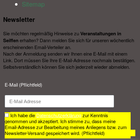
Sitemap
Newsletter​
Sie möchten regelmäßig Hinweise zu
Veranstal­tungen in
Seiffen
erhalten? Dann melden Sie sich für unseren wöchentlich
erscheinenden Email-Verteiler an.
Nach der Anmeldung senden wir Ihnen eine E-Mail mit einem
Link. Dort müssen Sie Ihre E-Mail-Adresse nochmals bestätigen.
Selbstverständlich können Sie sich jederzeit wieder abmelden.​
E-Mail (Pflichtfeld)
Ich habe die
Datenschutzerklärung
zur Kenntnis
genommen und akzeptiert. Ich stimme zu, dass meine
Email-Adresse zur Bearbeitung meines Anliegens bzw. zum
Newsletter-Versand gespeichert wird. (Pflichtfeld)