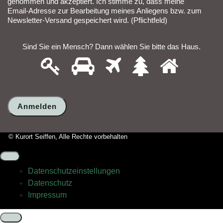
genommen und akzeptiert. Ich stimme zu, dass meine
Email-Adresse zur Bearbeitung meines Anliegens bzw. zum
Newsletter-Versand gespeichert wird. (Pflichtfeld)
Sind Sie ein Mensch? Dann wählen Sie bitte
das Haus
.
1
2
3
4
5
Sind
Sie
ein
Mensch?
Dann
wählen
Sie
bitte
© Kurort Seiffen, Alle Rechte vorbehalten
das
Haus.
Datenschutz­einstellungen
Datenschutz
Impressum
Schließen