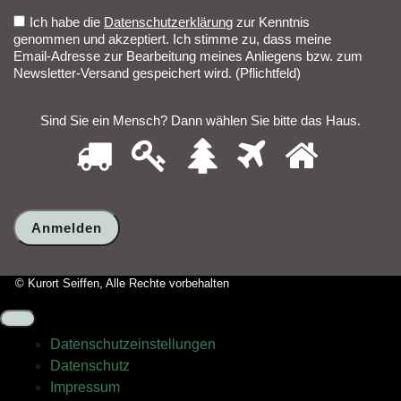
Ich habe die
Datenschutzerklärung
zur Kenntnis
genommen und akzeptiert. Ich stimme zu, dass meine
Email-Adresse zur Bearbeitung meines Anliegens bzw. zum
Newsletter-Versand gespeichert wird. (Pflichtfeld)
Sind Sie ein Mensch? Dann wählen Sie bitte
das Haus
.
1
2
3
4
5
Sind
Sie
ein
Mensch?
Dann
wählen
Sie
bitte
© Kurort Seiffen, Alle Rechte vorbehalten
das
Haus.
Datenschutz­einstellungen
Datenschutz
Impressum