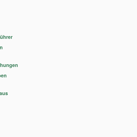
führer
en
chungen
ben
haus