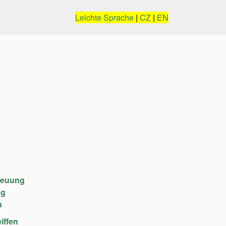
Leichte Sprache
|
CZ
|
EN
reuung
ng
n
iffen