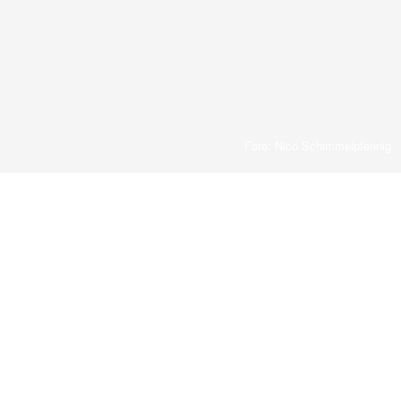
Foto: Nico Schimmelpfennig