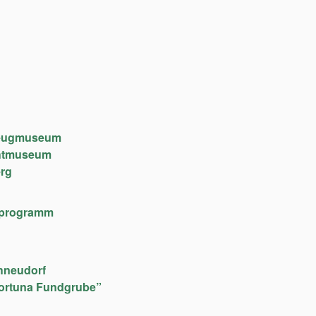
lzeugmuseum
chtmuseum
rg
lfeprogramm
hneudorf
ortuna Fundgrube”