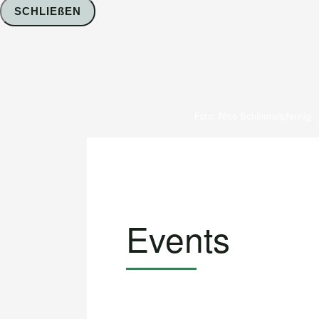
SCHLIEßEN
Foto: Nico Schimmelpfennig
Events