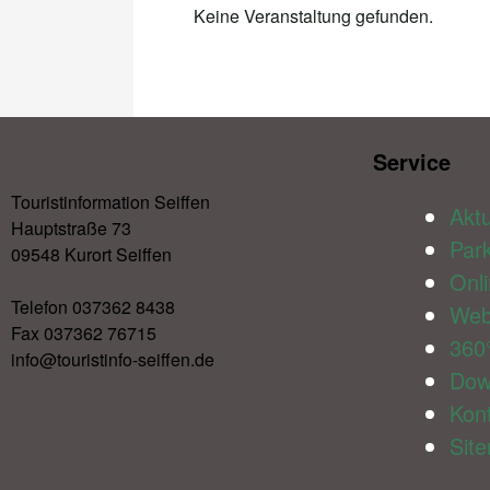
Keine Veranstaltung gefunden.
Service​
Touristinformation Seiffen
Aktu
Hauptstraße 73
Par
09548 Kurort Seiffen
Onl
Telefon 037362 8438
We
Fax 037362 76715
360
info@touristinfo-seiffen.de
Dow
Kon
Sit