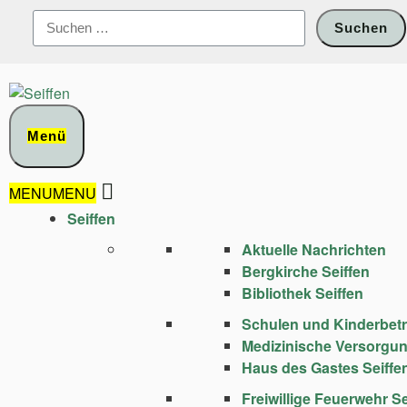
Zum
Suchen
Inhalt
nach:
springen
Menü
MENU
MENU
Seiffen
Aktuelle Nachrichten
Bergkirche Seiffen
Bibliothek Seiffen
Schulen und Kinder­bet
Medizinische Versorgu
Haus des Gastes Seiffe
Freiwillige Feuerwehr Se