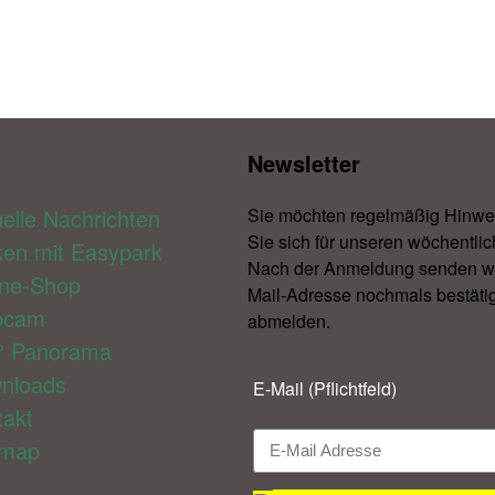
Newsletter​
elle Nachrichten
Sie möchten regelmäßig Hinwe
Sie sich für unseren wöchentlic
ken mit Easypark
Nach der Anmeldung senden wir 
ine-Shop
Mail-Adresse nochmals bestätig
bcam
abmelden.​
° Panorama
nloads
E-Mail (Pflichtfeld)
takt
emap