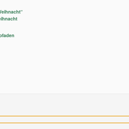
Weihnacht“
eihnacht
upfaden