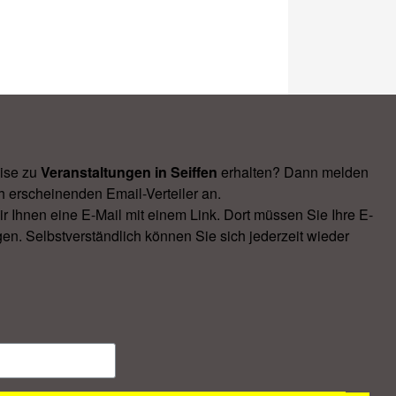
ise zu
Veranstal­tungen in Seiffen
erhalten? Dann melden
h erscheinenden Email-Verteiler an.
Ihnen eine E-Mail mit einem Link. Dort müssen Sie Ihre E-
en. Selbstverständlich können Sie sich jederzeit wieder