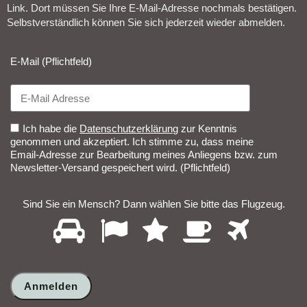
Link. Dort müssen Sie Ihre E-Mail-Adresse nochmals bestätigen.
Selbstverständlich können Sie sich jederzeit wieder abmelden.​
E-Mail (Pflichtfeld)
Ich habe die
Datenschutzerklärung
zur Kenntnis
genommen und akzeptiert. Ich stimme zu, dass meine
Email-Adresse zur Bearbeitung meines Anliegens bzw. zum
Newsletter-Versand gespeichert wird. (Pflichtfeld)
Sind Sie ein Mensch? Dann wählen Sie bitte
das Flugzeug
.
1
2
3
4
5
Sind
Sie
ein
Mensch?
Dann
wählen
Sie