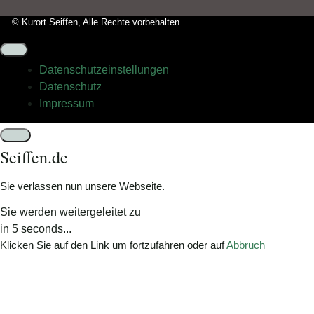
bitte
© Kurort Seiffen, Alle Rechte vorbehalten
das
Flugzeug.
Datenschutz­einstellungen
Datenschutz
Impressum
Schließen
Seiffen.de
Sie verlassen nun unsere Webseite.
Sie werden weitergeleitet zu
in
5
seconds...
Klicken Sie auf den Link um fortzufahren oder auf
Abbruch