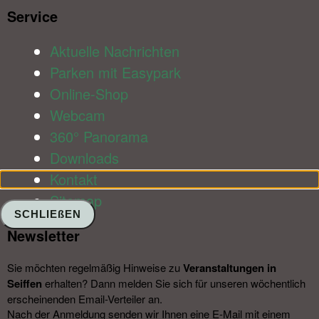
Service​
Aktuelle Nachrichten
Parken mit Easypark
Online-Shop
Webcam
360° Panorama
Downloads
Kontakt
Sitemap
SCHLIEßEN
Newsletter​
Sie möchten regelmäßig Hinweise zu
Veranstal­tungen in
Seiffen
erhalten? Dann melden Sie sich für unseren wöchentlich
erscheinenden Email-Verteiler an.
Nach der Anmeldung senden wir Ihnen eine E-Mail mit einem