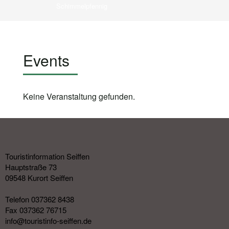
Schimmelpfennig
Events
Keine Veranstaltung gefunden.
Touristinformation Seiffen
Hauptstraße 73
09548 Kurort Seiffen
Telefon 037362 8438
Fax 037362 76715
info@touristinfo-seiffen.de