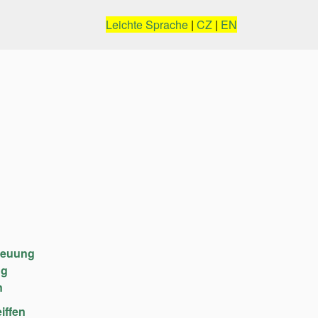
Leichte Sprache
|
CZ
|
EN
reuung
ng
n
iffen