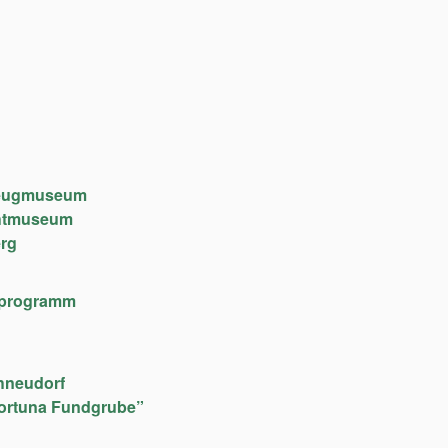
lzeugmuseum
chtmuseum
rg
lfeprogramm
hneudorf
ortuna Fundgrube”