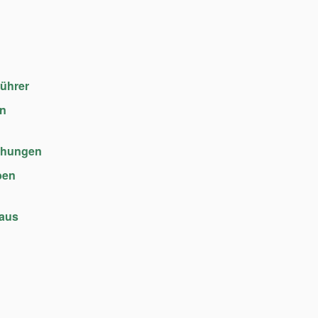
führer
en
chungen
ben
haus