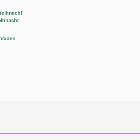
Weihnacht“
eihnacht
upfaden