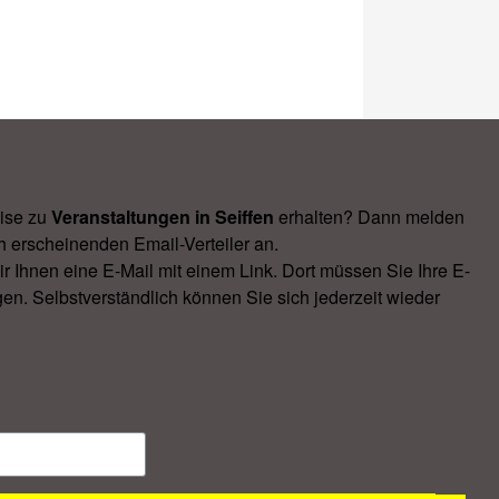
ise zu
Veranstal­tungen in Seiffen
erhalten? Dann melden
h erscheinenden Email-Verteiler an.
Ihnen eine E-Mail mit einem Link. Dort müssen Sie Ihre E-
en. Selbstverständlich können Sie sich jederzeit wieder