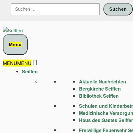
Zum
Suchen
Inhalt
nach:
springen
Menü
MENU
MENU
Seiffen
Aktuelle Nachrichten
Bergkirche Seiffen
Bibliothek Seiffen
Schulen und Kinder­bet
Medizinische Versorgu
Haus des Gastes Seiffe
Freiwillige Feuerwehr Se