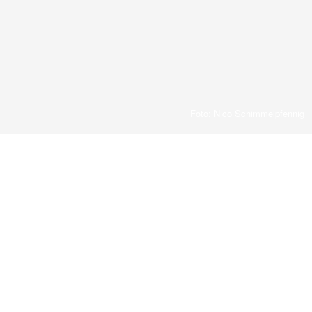
Foto: Nico Schimmelpfennig