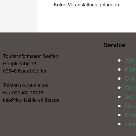
Keine Veranstaltung gefunden.
Service​
Touristinformation Seiffen
Aktu
Hauptstraße 73
Par
09548 Kurort Seiffen
Onl
Telefon 037362 8438
We
Fax 037362 76715
360
info@touristinfo-seiffen.de
Dow
Kon
Sit