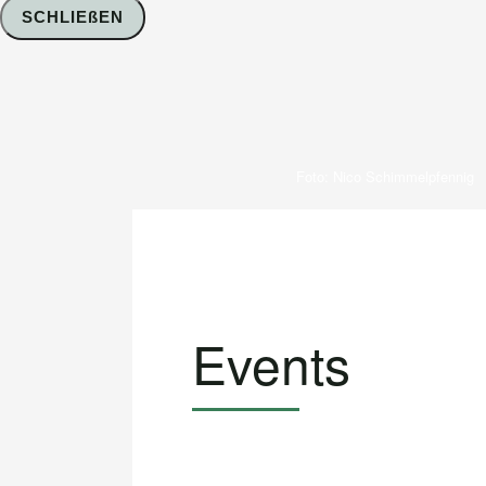
SCHLIEßEN
Foto: Nico Schimmelpfennig
Events