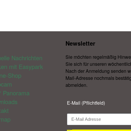
Newsletter​
elle Nachrichten
Sie möchten regelmäßig Hinwe
Sie sich für unseren wöchentlic
ken mit Easypark
Nach der Anmeldung senden wir 
ine-Shop
Mail-Adresse nochmals bestätig
bcam
abmelden.​
° Panorama
nloads
E-Mail (Pflichtfeld)
takt
emap