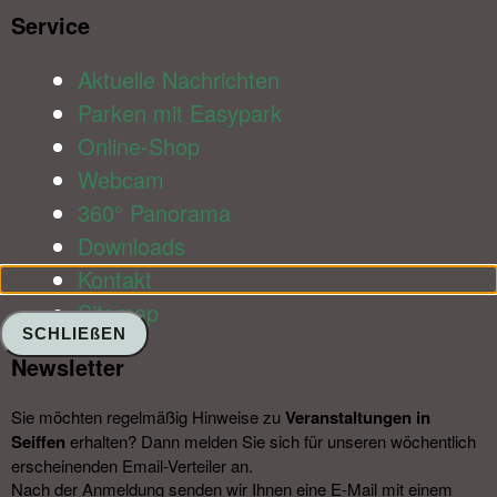
Service​
Aktuelle Nachrichten
Parken mit Easypark
Online-Shop
Webcam
360° Panorama
Downloads
Kontakt
Sitemap
SCHLIEßEN
Newsletter​
Sie möchten regelmäßig Hinweise zu
Veranstal­tungen in
Seiffen
erhalten? Dann melden Sie sich für unseren wöchentlich
erscheinenden Email-Verteiler an.
Nach der Anmeldung senden wir Ihnen eine E-Mail mit einem