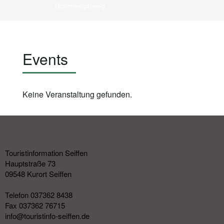
Schimmelpfennig
Events
Keine Veranstaltung gefunden.
Touristinformation Seiffen
Hauptstraße 73
09548 Kurort Seiffen
Telefon 037362 8438
Fax 037362 76715
info@touristinfo-seiffen.de