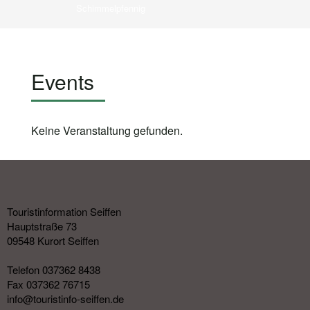
Schimmelpfennig
Events
Keine Veranstaltung gefunden.
Touristinformation Seiffen
Hauptstraße 73
09548 Kurort Seiffen
Telefon 037362 8438
Fax 037362 76715
info@touristinfo-seiffen.de