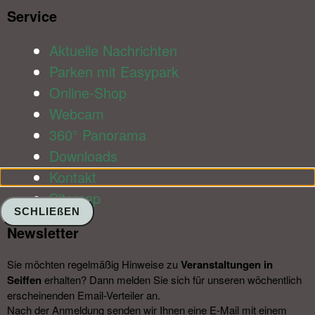
Service​
Aktuelle Nachrichten
Parken mit Easypark
Online-Shop
Webcam
360° Panorama
Downloads
Kontakt
Sitemap
SCHLIEßEN
Newsletter​
Sie möchten regelmäßig Hinweise zu
Veranstal­tungen in
Seiffen
erhalten? Dann melden Sie sich für unseren wöchentlich
erscheinenden Email-Verteiler an.
Nach der Anmeldung senden wir Ihnen eine E-Mail mit einem