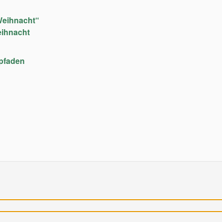
Weihnacht“
eihnacht
upfaden