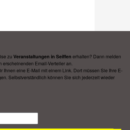
ise zu
Veranstal­tungen in Seiffen
erhalten? Dann melden
h erscheinenden Email-Verteiler an.
Ihnen eine E-Mail mit einem Link. Dort müssen Sie Ihre E-
en. Selbstverständlich können Sie sich jederzeit wieder