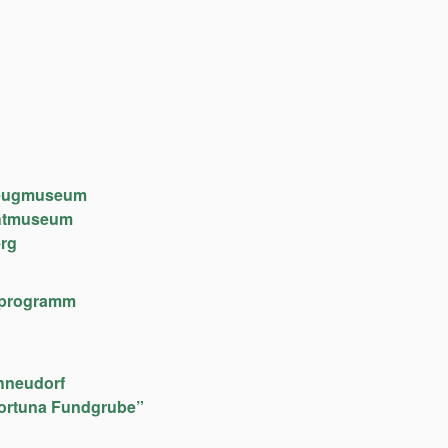
lzeugmuseum
chtmuseum
rg
lfeprogramm
hneudorf
ortuna Fundgrube”