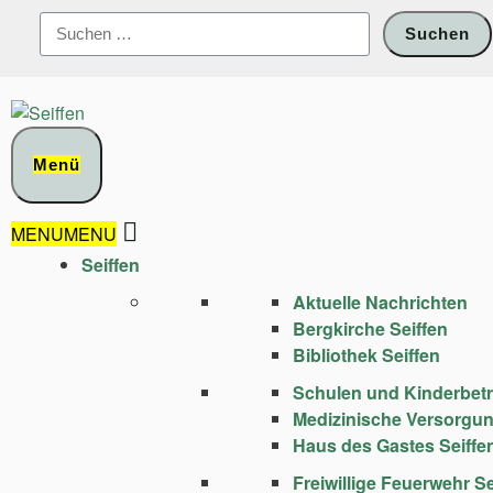
Zum
Suchen
Inhalt
nach:
springen
Menü
MENU
MENU
Seiffen
Aktuelle Nachrichten
Bergkirche Seiffen
Bibliothek Seiffen
Schulen und Kinder­bet
Medizinische Versorgu
Haus des Gastes Seiffe
Freiwillige Feuerwehr Se