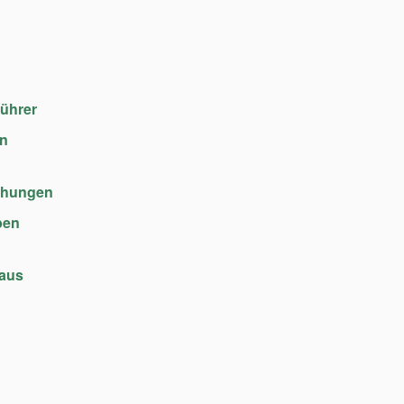
führer
en
chungen
ben
haus