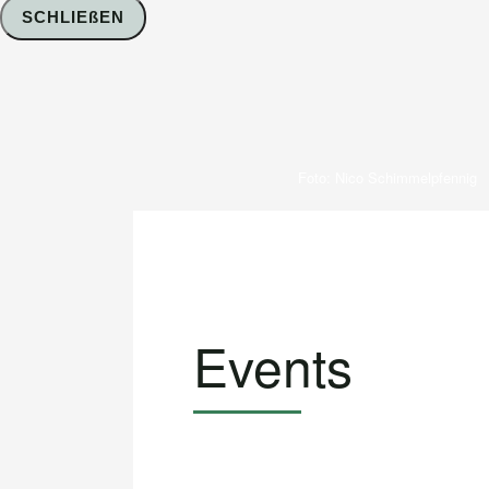
SCHLIEßEN
Foto: Nico Schimmelpfennig
Events