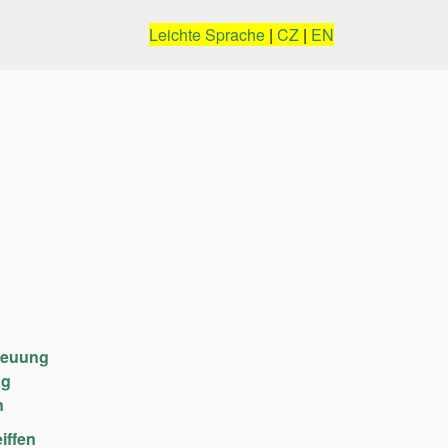
Leichte Sprache
|
CZ
|
EN
reuung
ng
n
iffen