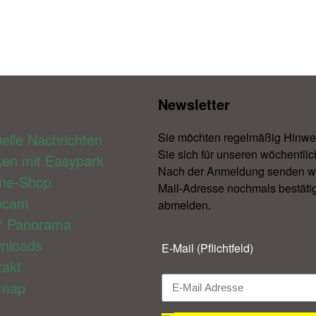
Newsletter​
elle Nachrichten
Sie möchten regelmäßig Hinwe
Sie sich für unseren wöchentlic
ken mit Easypark
Nach der Anmeldung senden wir 
ine-Shop
Mail-Adresse nochmals bestätig
bcam
abmelden.​
° Panorama
nloads
E-Mail (Pflichtfeld)
takt
emap