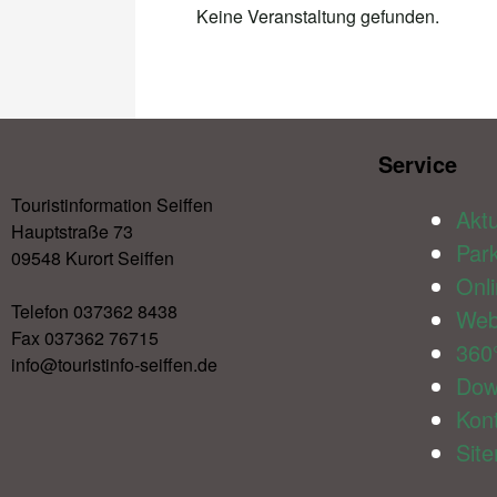
Keine Veranstaltung gefunden.
Service​
Touristinformation Seiffen
Aktu
Hauptstraße 73
Par
09548 Kurort Seiffen
Onl
Telefon 037362 8438
We
Fax 037362 76715
360
info@touristinfo-seiffen.de
Dow
Kon
Sit