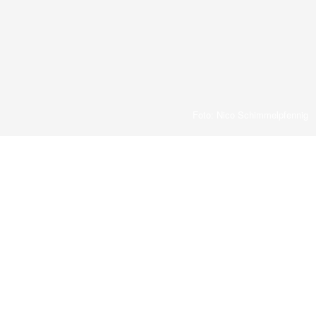
Foto: Nico Schimmelpfennig