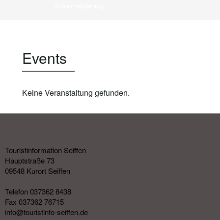
Schimmelpfennig
Events
Keine Veranstaltung gefunden.
Touristinformation Seiffen
Hauptstraße 73
09548 Kurort Seiffen
Telefon 037362 8438
Fax 037362 76715
info@touristinfo-seiffen.de