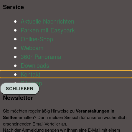
Service​
Aktuelle Nachrichten
Parken mit Easypark
Online-Shop
Webcam
360° Panorama
Downloads
Kontakt
Sitemap
SCHLIEßEN
Newsletter​
Sie möchten regelmäßig Hinweise zu
Veranstal­tungen in
Seiffen
erhalten? Dann melden Sie sich für unseren wöchentlich
erscheinenden Email-Verteiler an.
Nach der Anmeldung senden wir Ihnen eine E-Mail mit einem