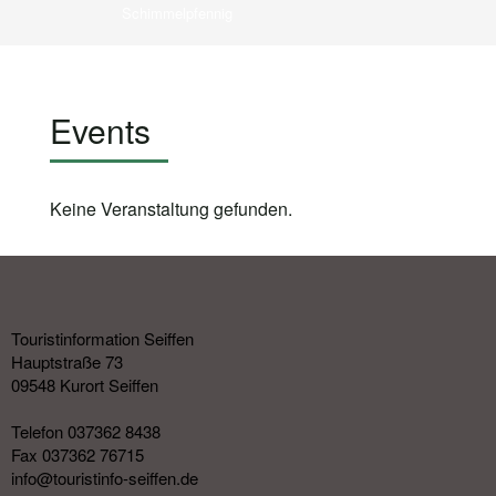
Schimmelpfennig
Events
Keine Veranstaltung gefunden.
Touristinformation Seiffen
Hauptstraße 73
09548 Kurort Seiffen
Telefon 037362 8438
Fax 037362 76715
info@touristinfo-seiffen.de