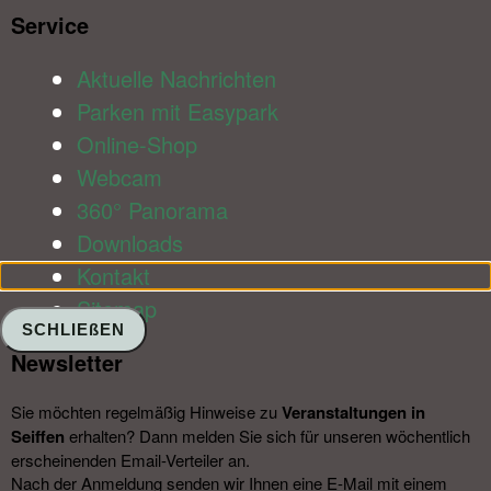
Service​
Aktuelle Nachrichten
Parken mit Easypark
Online-Shop
Webcam
360° Panorama
Downloads
Kontakt
Sitemap
SCHLIEßEN
Newsletter​
Sie möchten regelmäßig Hinweise zu
Veranstal­tungen in
Seiffen
erhalten? Dann melden Sie sich für unseren wöchentlich
erscheinenden Email-Verteiler an.
Nach der Anmeldung senden wir Ihnen eine E-Mail mit einem