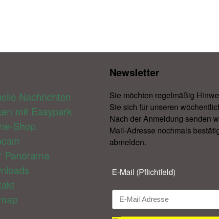
Newsletter​
elle Nachrichten
Sie möchten regelmäßig Hinwe
Sie sich für unseren wöchentlic
ken mit Easypark
Nach der Anmeldung senden wir 
ine-Shop
Mail-Adresse nochmals bestätig
bcam
abmelden.​
° Panorama
nloads
E-Mail (Pflichtfeld)
takt
emap