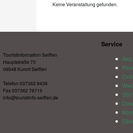
Keine Veranstaltung gefunden.
Service​
Touristinformation Seiffen
Aktu
Hauptstraße 73
Par
09548 Kurort Seiffen
Onl
Telefon 037362 8438
We
Fax 037362 76715
360
info@touristinfo-seiffen.de
Dow
Kon
Sit