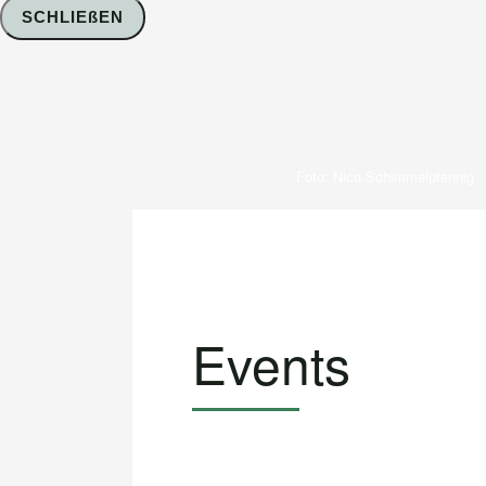
SCHLIEßEN
Foto: Nico Schimmelpfennig
Events