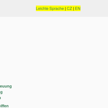
Leichte Sprache
|
CZ
|
EN
reuung
ng
n
iffen