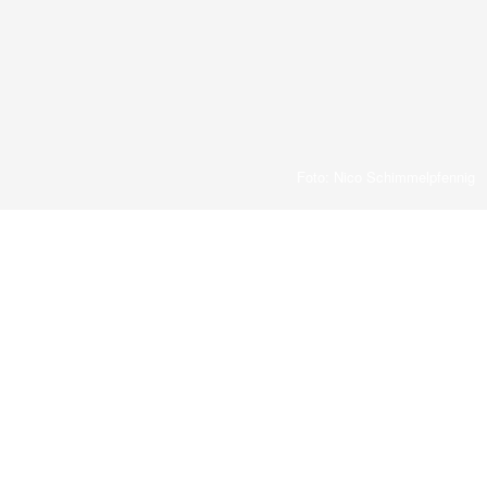
Foto: Nico Schimmelpfennig