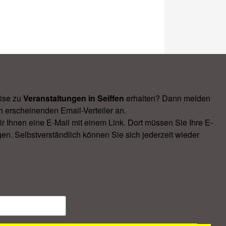
ise zu
Veranstal­tungen in Seiffen
erhalten? Dann melden
h erscheinenden Email-Verteiler an.
Ihnen eine E-Mail mit einem Link. Dort müssen Sie Ihre E-
en. Selbstverständlich können Sie sich jederzeit wieder