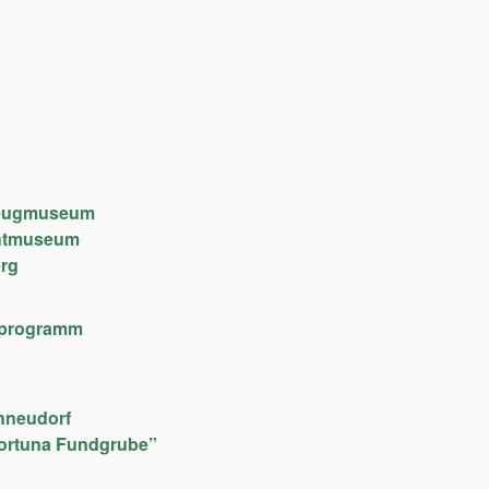
lzeugmuseum
chtmuseum
rg
lfeprogramm
hneudorf
ortuna Fundgrube”