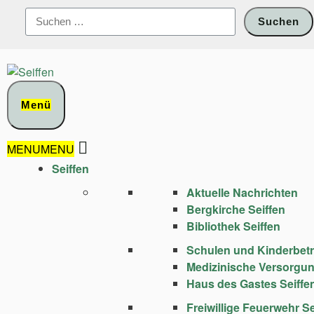
Zum
Suchen
Inhalt
nach:
springen
Menü
MENU
MENU
Seiffen
Aktuelle Nachrichten
Bergkirche Seiffen
Bibliothek Seiffen
Schulen und Kinder­bet
Medizinische Versorgu
Haus des Gastes Seiffe
Freiwillige Feuerwehr Se