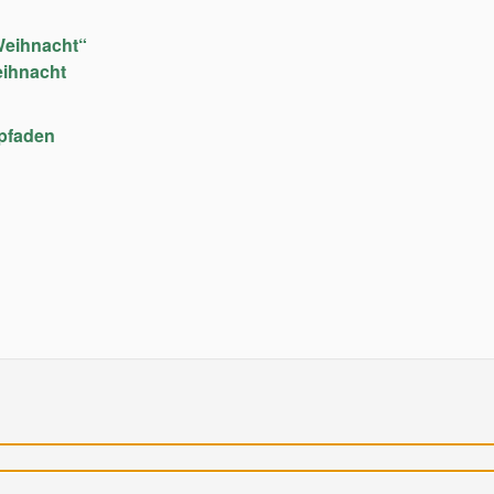
Weihnacht“
eihnacht
upfaden