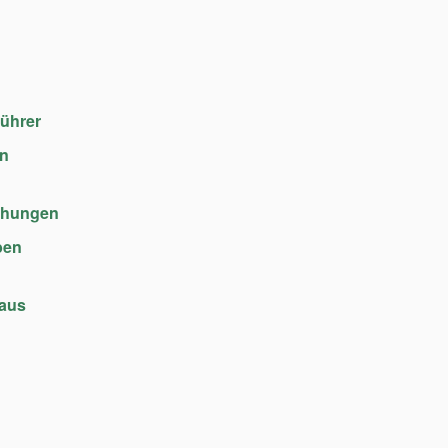
führer
en
chungen
ben
haus