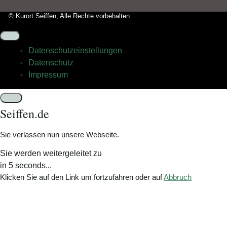
bitte
© Kurort Seiffen, Alle Rechte vorbehalten
das
Flugzeug.
Datenschutz­einstellungen
Datenschutz
Impressum
Schließen
Seiffen.de
Sie verlassen nun unsere Webseite.
Sie werden weitergeleitet zu
in
5
seconds...
Klicken Sie auf den Link um fortzufahren oder auf
Abbruch