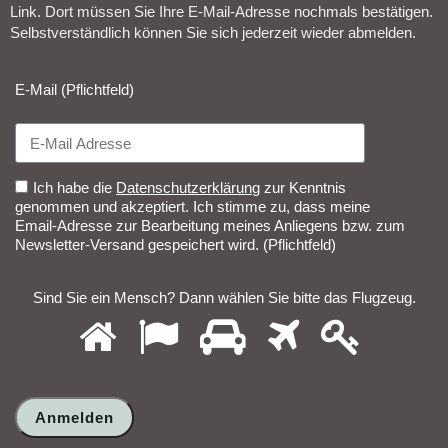
Link. Dort müssen Sie Ihre E-Mail-Adresse nochmals bestätigen.
Selbstverständlich können Sie sich jederzeit wieder abmelden.​
E-Mail (Pflichtfeld)
Ich habe die
Datenschutzerklärung
zur Kenntnis
genommen und akzeptiert. Ich stimme zu, dass meine
Email-Adresse zur Bearbeitung meines Anliegens bzw. zum
Newsletter-Versand gespeichert wird. (Pflichtfeld)
Sind Sie ein Mensch? Dann wählen Sie bitte
das Flugzeug
.
1
2
3
4
5
Sind
Sie
ein
Mensch?
Dann
wählen
Sie