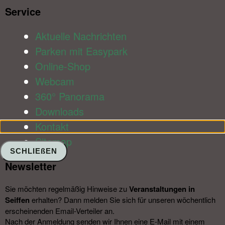
Service​
Aktuelle Nachrichten
Parken mit Easypark
Online-Shop
Webcam
360° Panorama
Downloads
Kontakt
Sitemap
SCHLIEßEN
Newsletter​
Sie möchten regelmäßig Hinweise zu
Veranstal­tungen in
Seiffen
erhalten? Dann melden Sie sich für unseren wöchentlich
erscheinenden Email-Verteiler an.
Nach der Anmeldung senden wir Ihnen eine E-Mail mit einem