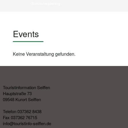
Schimmelpfennig
Events
Keine Veranstaltung gefunden.
Touristinformation Seiffen
Hauptstraße 73
09548 Kurort Seiffen
Telefon 037362 8438
Fax 037362 76715
info@touristinfo-seiffen.de