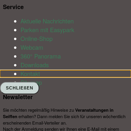
Service​
Aktuelle Nachrichten
Parken mit Easypark
Online-Shop
Webcam
360° Panorama
Downloads
Kontakt
Sitemap
SCHLIEßEN
Newsletter​
Sie möchten regelmäßig Hinweise zu
Veranstal­tungen in
Seiffen
erhalten? Dann melden Sie sich für unseren wöchentlich
erscheinenden Email-Verteiler an.
Nach der Anmeldung senden wir Ihnen eine E-Mail mit einem