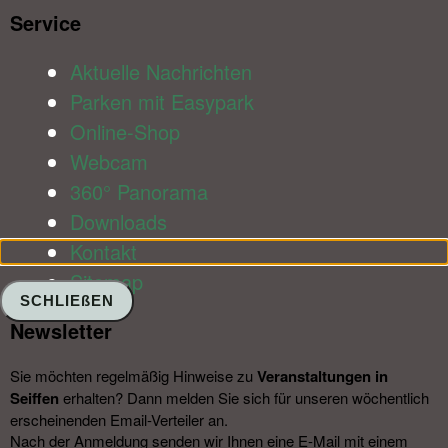
Service​
Aktuelle Nachrichten
Parken mit Easypark
Online-Shop
Webcam
360° Panorama
Downloads
Kontakt
Sitemap
SCHLIEßEN
Newsletter​
Sie möchten regelmäßig Hinweise zu
Veranstal­tungen in
Seiffen
erhalten? Dann melden Sie sich für unseren wöchentlich
erscheinenden Email-Verteiler an.
Nach der Anmeldung senden wir Ihnen eine E-Mail mit einem