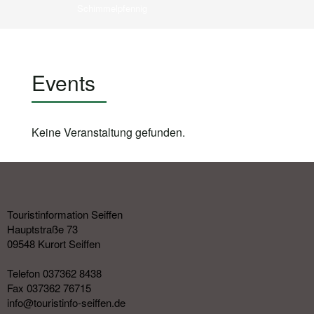
Schimmelpfennig
Events
Keine Veranstaltung gefunden.
Touristinformation Seiffen
Hauptstraße 73
09548 Kurort Seiffen
Telefon 037362 8438
Fax 037362 76715
info@touristinfo-seiffen.de