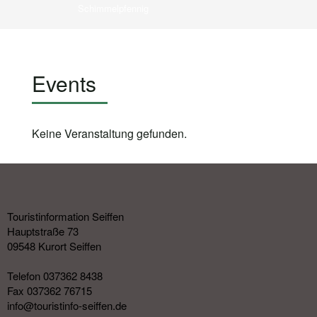
Schimmelpfennig
Events
Keine Veranstaltung gefunden.
Touristinformation Seiffen
Hauptstraße 73
09548 Kurort Seiffen
Telefon 037362 8438
Fax 037362 76715
info@touristinfo-seiffen.de