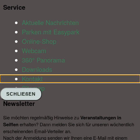
Service​
Aktuelle Nachrichten
Parken mit Easypark
Online-Shop
Webcam
360° Panorama
Downloads
Kontakt
Sitemap
SCHLIEßEN
Newsletter​
Sie möchten regelmäßig Hinweise zu
Veranstal­tungen in
Seiffen
erhalten? Dann melden Sie sich für unseren wöchentlich
erscheinenden Email-Verteiler an.
Nach der Anmeldung senden wir Ihnen eine E-Mail mit einem