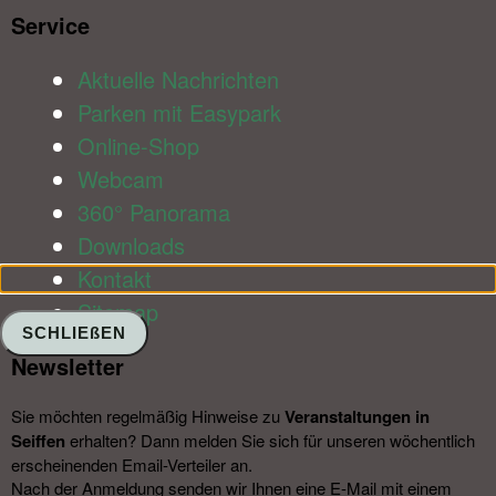
Service​
Aktuelle Nachrichten
Parken mit Easypark
Online-Shop
Webcam
360° Panorama
Downloads
Kontakt
Sitemap
SCHLIEßEN
Newsletter​
Sie möchten regelmäßig Hinweise zu
Veranstal­tungen in
Seiffen
erhalten? Dann melden Sie sich für unseren wöchentlich
erscheinenden Email-Verteiler an.
Nach der Anmeldung senden wir Ihnen eine E-Mail mit einem