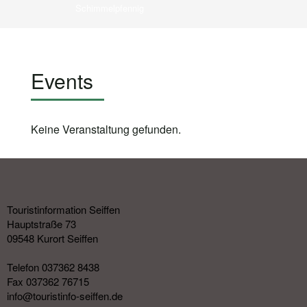
Schimmelpfennig
Events
Keine Veranstaltung gefunden.
Touristinformation Seiffen
Hauptstraße 73
09548 Kurort Seiffen
Telefon 037362 8438
Fax 037362 76715
info@touristinfo-seiffen.de