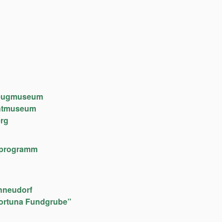
lzeugmuseum
chtmuseum
rg
lfeprogramm
hneudorf
ortuna Fundgrube”