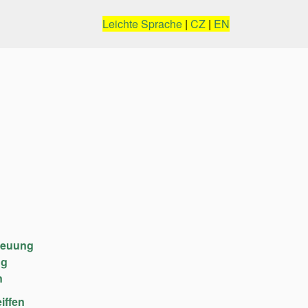
Leichte Sprache
|
CZ
|
EN
reuung
ng
n
iffen