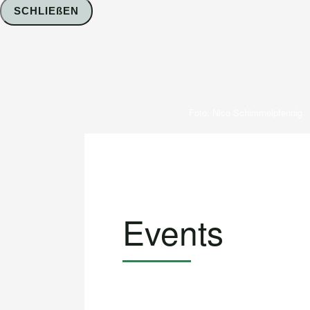
SCHLIEßEN
Foto: Nico Schimmelpfennig
Events