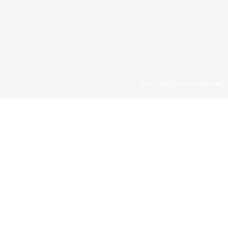
Foto: Nico Schimmelpfennig