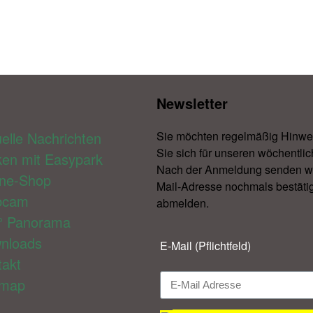
Newsletter​
elle Nachrichten
Sie möchten regelmäßig Hinwe
Sie sich für unseren wöchentlic
ken mit Easypark
Nach der Anmeldung senden wir 
ine-Shop
Mail-Adresse nochmals bestätig
bcam
abmelden.​
° Panorama
nloads
E-Mail (Pflichtfeld)
takt
emap