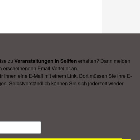
ise zu
Veranstal­tungen in Seiffen
erhalten? Dann melden
h erscheinenden Email-Verteiler an.
Ihnen eine E-Mail mit einem Link. Dort müssen Sie Ihre E-
en. Selbstverständlich können Sie sich jederzeit wieder