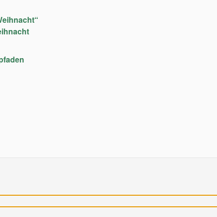
Weihnacht“
eihnacht
upfaden