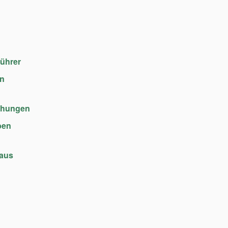
führer
en
chungen
ben
haus