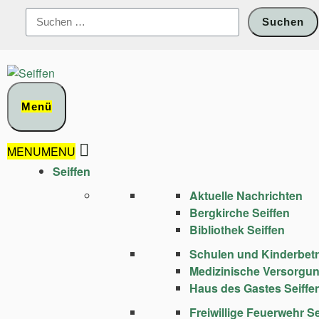
Zum
Suchen
Inhalt
nach:
springen
Menü
MENU
MENU
Seiffen
Aktuelle Nachrichten
Bergkirche Seiffen
Bibliothek Seiffen
Schulen und Kinder­bet
Medizinische Versorgu
Haus des Gastes Seiffe
Freiwillige Feuerwehr Se