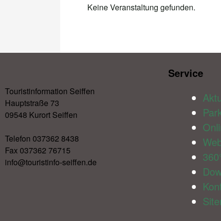
Keine Veranstaltung gefunden.
Service​
Touristinformation Seiffen
Aktu
Hauptstraße 73
Par
09548 Kurort Seiffen
Onl
Telefon 037362 8438
We
Fax 037362 76715
360
info@touristinfo-seiffen.de
Dow
Kon
Sit