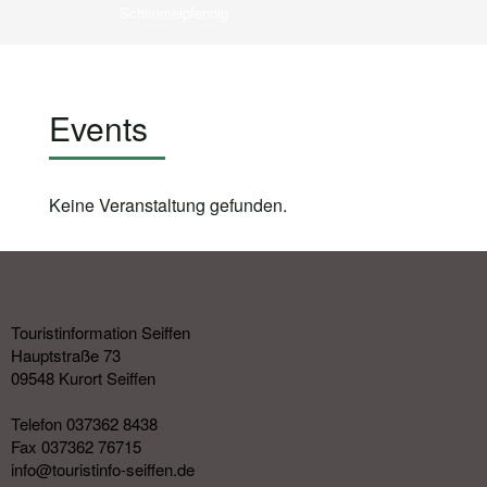
Schimmelpfennig
Events
Keine Veranstaltung gefunden.
Touristinformation Seiffen
Hauptstraße 73
09548 Kurort Seiffen
Telefon 037362 8438
Fax 037362 76715
info@touristinfo-seiffen.de