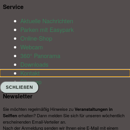
Service​
Aktuelle Nachrichten
Parken mit Easypark
Online-Shop
Webcam
360° Panorama
Downloads
Kontakt
Sitemap
SCHLIEßEN
Newsletter​
Sie möchten regelmäßig Hinweise zu
Veranstal­tungen in
Seiffen
erhalten? Dann melden Sie sich für unseren wöchentlich
erscheinenden Email-Verteiler an.
Nach der Anmeldung senden wir Ihnen eine E-Mail mit einem