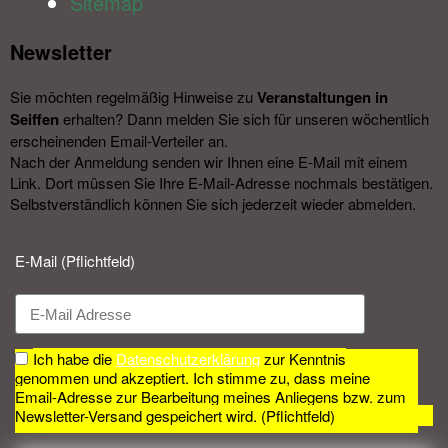
Sitemap
Newsletter​
Sie möchten regelmäßig Hinweise zu
Veranstal­tungen in
Seiffen
erhalten? Dann melden Sie sich für unseren wöchentlich
erscheinenden Email-Verteiler an.
Nach der Anmeldung senden wir Ihnen eine E-Mail mit einem
Link. Dort müssen Sie Ihre E-Mail-Adresse nochmals bestätigen.
Selbstverständlich können Sie sich jederzeit wieder abmelden.​
E-Mail (Pflichtfeld)
Ich habe die
Datenschutzerklärung
zur Kenntnis
genommen und akzeptiert. Ich stimme zu, dass meine
Email-Adresse zur Bearbeitung meines Anliegens bzw. zum
Newsletter-Versand gespeichert wird. (Pflichtfeld)