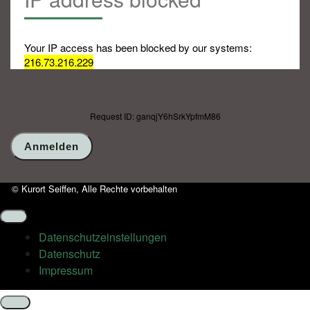
Your IP access has been blocked by our systems:
216.73.216.229
Request ID: ganqjY6hSrkYpfmM86
© Kurort Seiffen, Alle Rechte vorbehalten
Datenschutz­einstellungen
Datenschutz
Impressum
Schließen