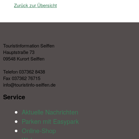
Zurück zur Übersicht
Touristinformation Seiffen
Hauptstraße 73
09548 Kurort Seiffen
Telefon 037362 8438
Fax 037362 76715
info@touristinfo-seiffen.de
Service​
Aktuelle Nachrichten
Parken mit Easypark
Online-Shop