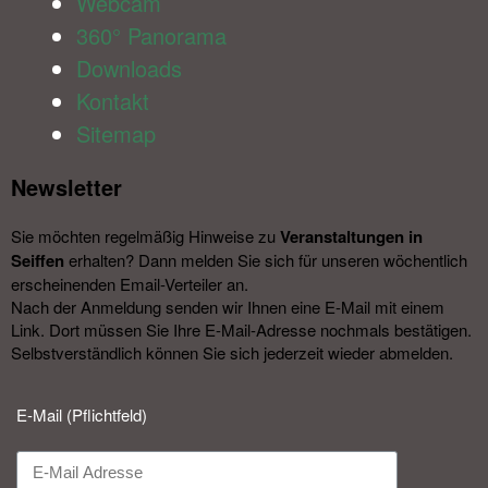
Webcam
360° Panorama
Downloads
Kontakt
Sitemap
Newsletter​
Sie möchten regelmäßig Hinweise zu
Veranstal­tungen in
Seiffen
erhalten? Dann melden Sie sich für unseren wöchentlich
erscheinenden Email-Verteiler an.
Nach der Anmeldung senden wir Ihnen eine E-Mail mit einem
Link. Dort müssen Sie Ihre E-Mail-Adresse nochmals bestätigen.
Selbstverständlich können Sie sich jederzeit wieder abmelden.​
E-Mail (Pflichtfeld)