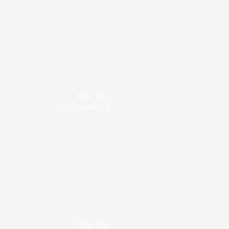
Foto: Nico
Schimmelpfennig
Foto: Nico