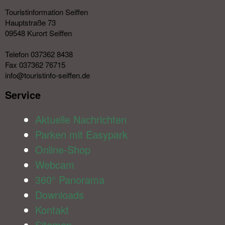
Touristinformation Seiffen
Hauptstraße 73
09548 Kurort Seiffen
Telefon 037362 8438
Fax 037362 76715
info@touristinfo-seiffen.de
Service​
Aktuelle Nachrichten
Parken mit Easypark
Online-Shop
Webcam
360° Panorama
Downloads
Kontakt
Sitemap