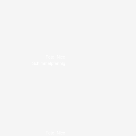
Foto: Nico
Schimmelpfennig
Foto: Nico