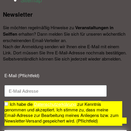
Newsletter​
Sie möchten regelmäßig Hinweise zu
Veranstal­tungen in
Seiffen
erhalten? Dann melden Sie sich für unseren wöchentlich
erscheinenden Email-Verteiler an.
Nach der Anmeldung senden wir Ihnen eine E-Mail mit einem
Link. Dort müssen Sie Ihre E-Mail-Adresse nochmals bestätigen.
Selbstverständlich können Sie sich jederzeit wieder abmelden.​
E-Mail (Pflichtfeld)
Ich habe die
Datenschutzerklärung
zur Kenntnis
genommen und akzeptiert. Ich stimme zu, dass meine
Email-Adresse zur Bearbeitung meines Anliegens bzw. zum
Newsletter-Versand gespeichert wird. (Pflichtfeld)