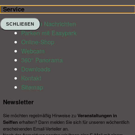
Service​
Aktuelle Nachrichten
SCHLIEßEN
Parken mit Easypark
Online-Shop
Webcam
360° Panorama
Downloads
Kontakt
Sitemap
Newsletter​
Sie möchten regelmäßig Hinweise zu
Veranstal­tungen in
Seiffen
erhalten? Dann melden Sie sich für unseren wöchentlich
erscheinenden Email-Verteiler an.
Nach der Anmeldung senden wir Ihnen eine E-Mail mit einem