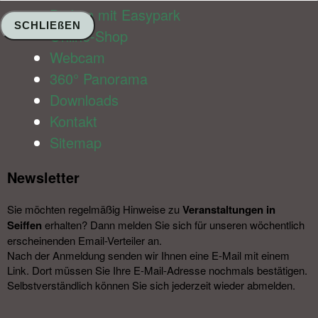
Parken mit Easypark
SCHLIEßEN
Online-Shop
Webcam
360° Panorama
Downloads
Kontakt
Sitemap
Newsletter​
Sie möchten regelmäßig Hinweise zu
Veranstal­tungen in
Seiffen
erhalten? Dann melden Sie sich für unseren wöchentlich
erscheinenden Email-Verteiler an.
Nach der Anmeldung senden wir Ihnen eine E-Mail mit einem
Link. Dort müssen Sie Ihre E-Mail-Adresse nochmals bestätigen.
Selbstverständlich können Sie sich jederzeit wieder abmelden.​