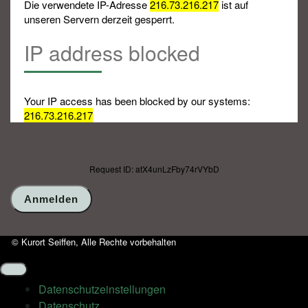
Die verwendete IP-Adresse
216.73.216.217
ist auf
unseren Servern derzeit gesperrt.
IP address blocked
Your IP access has been blocked by our systems:
216.73.216.217
Request ID: atX4unLzFby74rVYbD
© Kurort Seiffen, Alle Rechte vorbehalten
Datenschutz­einstellungen
Datenschutz