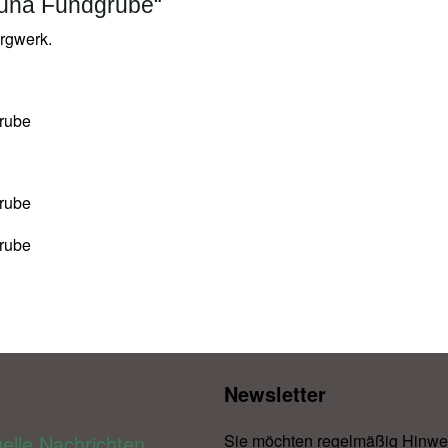
tuna Fundgrube“
ergwerk.
Newsletter​
elle Nachrichten
Sie möchten regelmäßig Hinwe