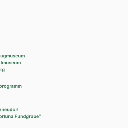
lzeugmuseum
chtmuseum
rg
lfeprogramm
hneudorf
ortuna Fundgrube”