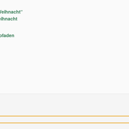
Weihnacht“
eihnacht
upfaden