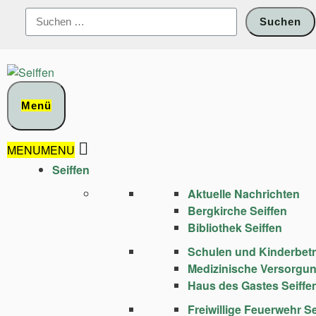
Zum
Suchen
Inhalt
nach:
springen
Menü
MENU
MENU
Seiffen
Aktuelle Nachrichten
Bergkirche Seiffen
Bibliothek Seiffen
Schulen und Kinder­bet
Medizinische Versorgu
Haus des Gastes Seiffe
Freiwillige Feuerwehr Se