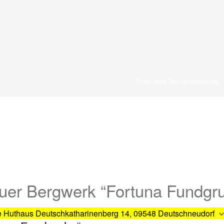
Foto: Nico Schimmelpfennig
uer Bergwerk “Fortuna Fundgr
te Huthaus
Deutschkatharinenberg 14, 09548 Deutschneudorf