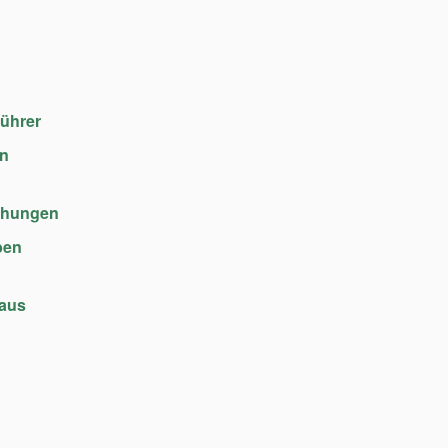
führer
en
chungen
ben
haus