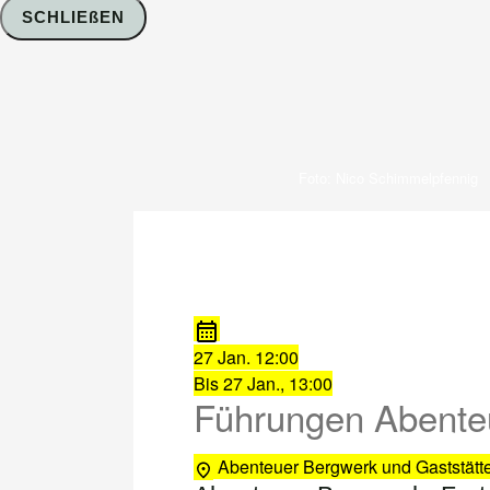
SCHLIEßEN
Foto: Nico Schimmelpfennig
27 Jan.
12:00
Bis
27 Jan., 13:00
Führungen Abente
Abenteuer Bergwerk und Gaststät