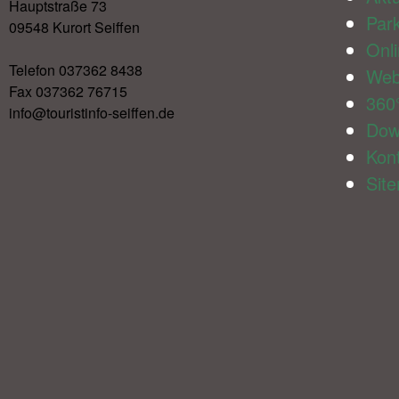
Hauptstraße 73
Par
09548 Kurort Seiffen
Onl
Telefon 037362 8438
We
Fax 037362 76715
360
info@touristinfo-seiffen.de
Dow
Kon
Sit