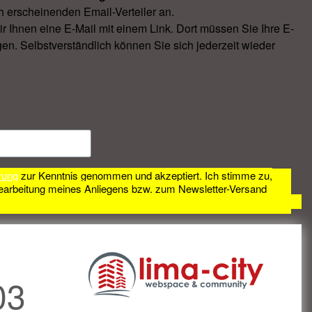
h erscheinenden Email-Verteiler an.
Ihnen eine E-Mail mit einem Link. Dort müssen Sie Ihre E-
en. Selbstverständlich können Sie sich jederzeit wieder
rung
zur Kenntnis genommen und akzeptiert. Ich stimme zu,
earbeitung meines Anliegens bzw. zum Newsletter-Versand
03