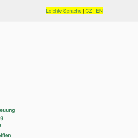
Leichte Sprache
|
CZ
|
EN
reuung
ng
n
iffen