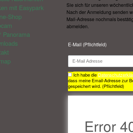
Sie sich für unseren wöchentlic
ken mit Easypark
Nach der Anmeldung senden wir 
ine-Shop
Mail-Adresse nochmals bestätig
bcam
abmelden.​
° Panorama
nloads
E-Mail (Pflichtfeld)
takt
emap
Ich habe die
Datenschutzerklä
dass meine Email-Adresse zur B
gespeichert wird. (Pflichtfeld)
Error 4