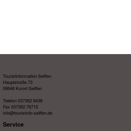
Touristinformation Seiffen
Hauptstraße 73
09548 Kurort Seiffen
Telefon 037362 8438
Fax 037362 76715
info@touristinfo-seiffen.de
Service​