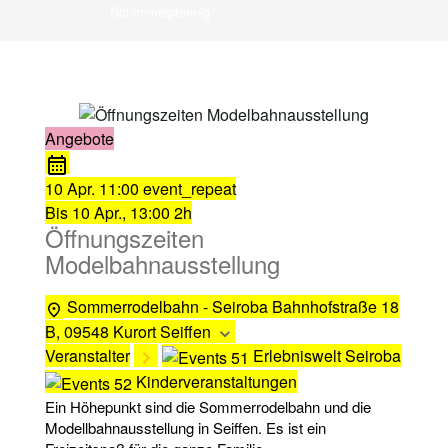
Schimmelpfennig
Angebote
10 Apr.
11:00
event_repeat
Bis
10 Apr., 13:00
2h
Öffnungszeiten
Modelbahnausstellung
Sommerrodelbahn - Seiroba
Bahnhofstraße 18
B, 09548 Kurort Seiffen
Veranstalter
Erlebniswelt Seiroba
Kinderveranstaltungen
Ein Höhepunkt sind die Sommerrodelbahn und die
Modellbahnausstellung in Seiffen. Es ist ein