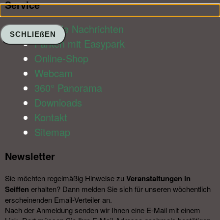
Service​
Aktuelle Nachrichten
SCHLIEßEN
Parken mit Easypark
Online-Shop
Webcam
360° Panorama
Downloads
Kontakt
Sitemap
Newsletter​
Sie möchten regelmäßig Hinweise zu
Veranstal­tungen in
Seiffen
erhalten? Dann melden Sie sich für unseren wöchentlich
erscheinenden Email-Verteiler an.
Nach der Anmeldung senden wir Ihnen eine E-Mail mit einem