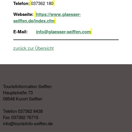
Telefon:
037362 180
Webseite:
https://www.glaesser-
seiffen.de/index.cfm
E-Mail:
info@glaesser-seiffen.com
zurück zur Übersicht
Touristinformation Seiffen
Hauptstraße 73
09548 Kurort Seiffen
Telefon 037362 8438
Fax 037362 76715
info@touristinfo-seiffen.de