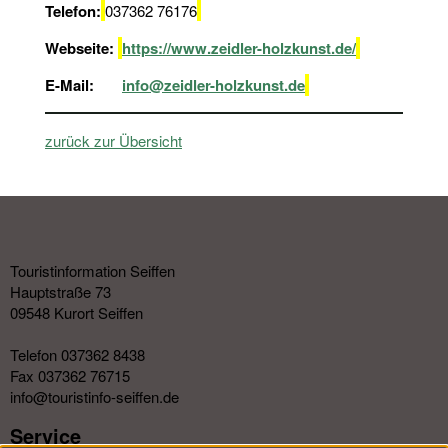
Telefon:
037362 76176
Webseite:
https://www.zeidler-holzkunst.de/
E-Mail:
info@zeidler-holzkunst.de
zurück zur Übersicht
Touristinformation Seiffen
Hauptstraße 73
09548 Kurort Seiffen
Telefon 037362 8438
Fax 037362 76715
info@touristinfo-seiffen.de
Service​