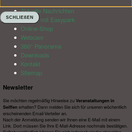
Aktuelle Nachrichten
SCHLIEßEN
Parken mit Easypark
Online-Shop
Webcam
360° Panorama
Downloads
Kontakt
Sitemap
Newsletter​
Sie möchten regelmäßig Hinweise zu
Veranstal­tungen in
Seiffen
erhalten? Dann melden Sie sich für unseren wöchentlich
erscheinenden Email-Verteiler an.
Nach der Anmeldung senden wir Ihnen eine E-Mail mit einem
Link. Dort müssen Sie Ihre E-Mail-Adresse nochmals bestätigen.
Selbstverständlich können Sie sich jederzeit wieder abmelden.​