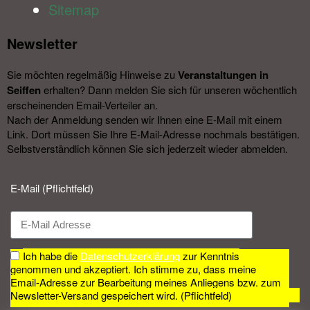
Sitemap
Newsletter​
Sie möchten regelmäßig Hinweise zu
Veranstal­tungen in
Seiffen
erhalten? Dann melden Sie sich für unseren wöchentlich
erscheinenden Email-Verteiler an.
Nach der Anmeldung senden wir Ihnen eine E-Mail mit einem
Link. Dort müssen Sie Ihre E-Mail-Adresse nochmals bestätigen.
Selbstverständlich können Sie sich jederzeit wieder abmelden.​
E-Mail (Pflichtfeld)
Ich habe die
Datenschutzerklärung
zur Kenntnis
genommen und akzeptiert. Ich stimme zu, dass meine
Email-Adresse zur Bearbeitung meines Anliegens bzw. zum
Newsletter-Versand gespeichert wird. (Pflichtfeld)