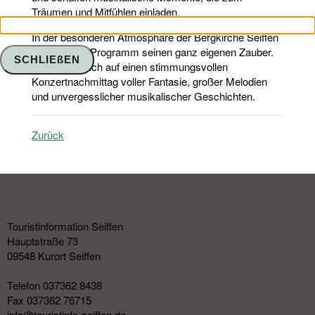
Träumen und Mitfühlen einladen.
In der besonderen Atmosphäre der Bergkirche Seiffen
entfaltet das Programm seinen ganz eigenen Zauber.
SCHLIEßEN
Freuen Sie sich auf einen stimmungsvollen
Konzertnachmittag voller Fantasie, großer Melodien
und unvergesslicher musikalischer Geschichten.
Zurück
Touristinformation Seiffen
Hauptstraße 73
09548 Kurort Seiffen
Telefon 037362 8438
Fax 037362 76715
info@touristinfo-seiffen.de