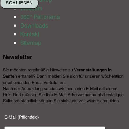
SCHLIEßEN
Webcam
360° Panorama
Downloads
Kontakt
Sitemap
Newsletter​
Sie möchten regelmäßig Hinweise zu
Veranstal­tungen in
Seiffen
erhalten? Dann melden Sie sich für unseren wöchentlich
erscheinenden Email-Verteiler an.
Nach der Anmeldung senden wir Ihnen eine E-Mail mit einem
Link. Dort müssen Sie Ihre E-Mail-Adresse nochmals bestätigen.
Selbstverständlich können Sie sich jederzeit wieder abmelden.​
E-Mail (Pflichtfeld)