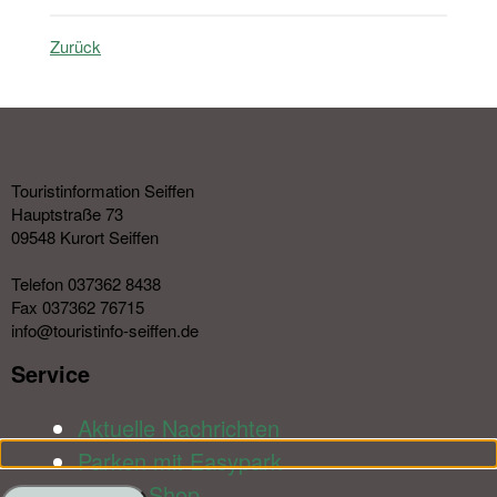
Zurück
Touristinformation Seiffen
Hauptstraße 73
09548 Kurort Seiffen
Telefon 037362 8438
Fax 037362 76715
info@touristinfo-seiffen.de
Service​
Aktuelle Nachrichten
Parken mit Easypark
Online-Shop