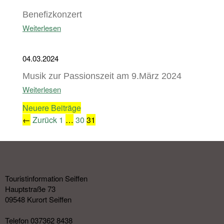
Benefizkonzert
Weiterlesen
04.03.2024
Musik zur Passionszeit am 9.März 2024
Weiterlesen
Neuere Beiträge
Seite
Seite
Seite
←
Zurück
1
…
30
31
Touristinformation Seiffen
Hauptstraße 73
09548 Kurort Seiffen
Telefon 037362 8438