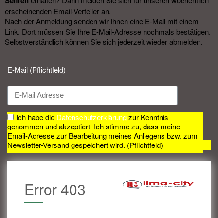
Seiffen
erhalten? Dann melden Sie sich für unseren wöchentlich
erscheinenden Email-Verteiler an.
Nach der Anmeldung senden wir Ihnen eine E-Mail mit einem
Link. Dort müssen Sie Ihre E-Mail-Adresse nochmals bestätigen.
Selbstverständlich können Sie sich jederzeit wieder abmelden.​
E-Mail (Pflichtfeld)
Ich habe die
Datenschutzerklärung
zur Kenntnis
genommen und akzeptiert. Ich stimme zu, dass meine
Email-Adresse zur Bearbeitung meines Anliegens bzw. zum
Newsletter-Versand gespeichert wird. (Pflichtfeld)
Error 403