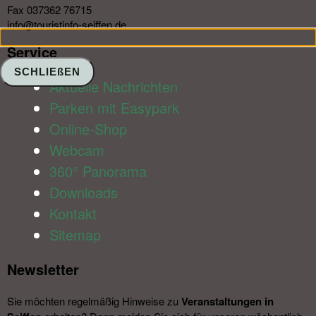
Fax 037362 76715
info@touristinfo-seiffen.de
Service​
SCHLIEßEN
Aktuelle Nachrichten
Parken mit Easypark
Online-Shop
Webcam
360° Panorama
Downloads
Kontakt
Sitemap
Newsletter​
Sie möchten regelmäßig Hinweise zu
Veranstal­tungen in