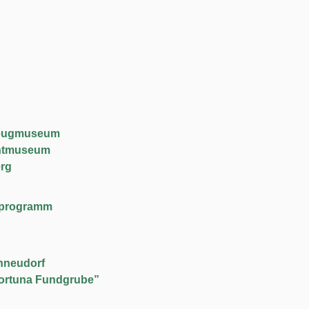
lzeugmuseum
chtmuseum
rg
lfeprogramm
hneudorf
ortuna Fundgrube”