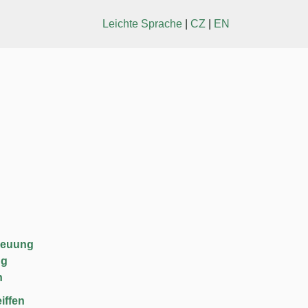
Leichte Sprache
|
CZ
|
EN
reuung
ng
n
iffen