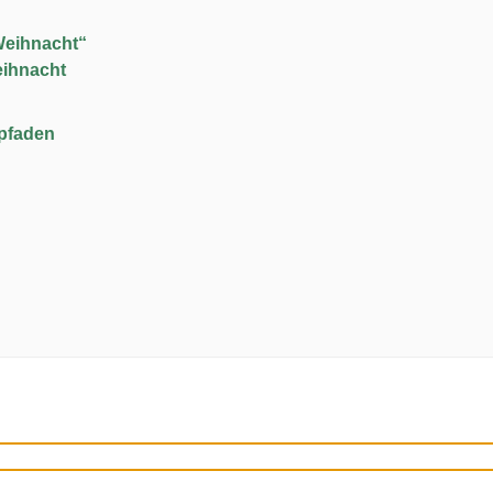
Weihnacht“
eihnacht
upfaden