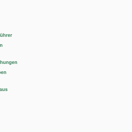
führer
en
chungen
ben
haus