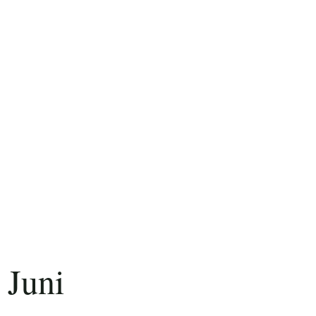
Foto: Nico Schimmelpfennig
 Juni