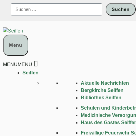
Zum
Suchen
Inhalt
nach:
springen
Menü
MENU
MENU
Seiffen
Aktuelle Nachrichten
Bergkirche Seiffen
Bibliothek Seiffen
Schulen und Kinder­bet
Medizinische Versorgu
Haus des Gastes Seiffe
Freiwillige Feuerwehr Se