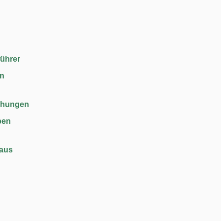
führer
en
chungen
ben
haus