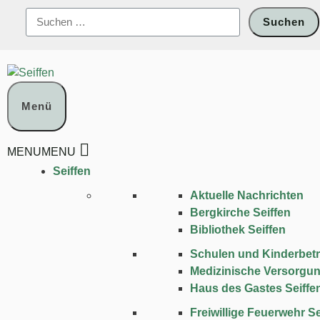
Zum
Suchen
Inhalt
nach:
springen
Menü
MENU
MENU
Seiffen
Aktuelle Nachrichten
Bergkirche Seiffen
Bibliothek Seiffen
Schulen und Kinder­bet
Medizinische Versorgu
Haus des Gastes Seiffe
Freiwillige Feuerwehr Se