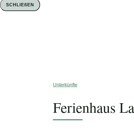
SCHLIEßEN
Foto: Nico Schimmelpfennig
Unterkünfte
Ferienhaus L