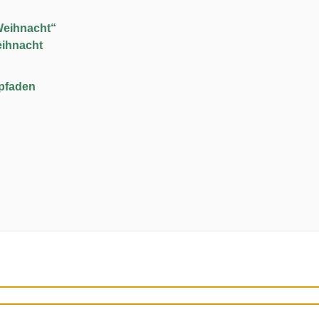
Weihnacht“
eihnacht
upfaden