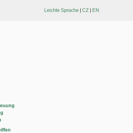
Leichte Sprache
|
CZ
|
EN
reuung
ng
n
iffen