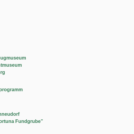
lzeugmuseum
chtmuseum
rg
lfeprogramm
hneudorf
ortuna Fundgrube”