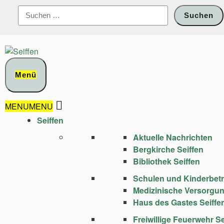
Zum
Suchen
Inhalt
nach:
springen
Menü
MENU
MENU
Seiffen
Aktuelle Nachrichten
Bergkirche Seiffen
Bibliothek Seiffen
Schulen und Kinder­bet
Medizinische Versorgu
Haus des Gastes Seiffe
Freiwillige Feuerwehr Se