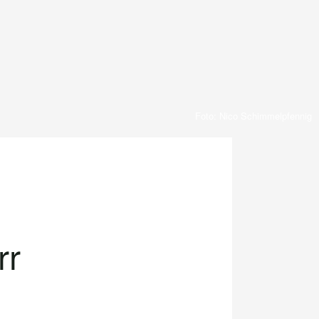
Foto: Nico Schimmelpfennig
rr