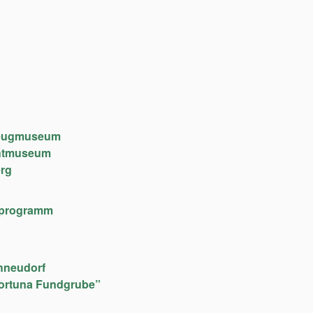
lzeugmuseum
chtmuseum
rg
lfeprogramm
hneudorf
ortuna Fundgrube”