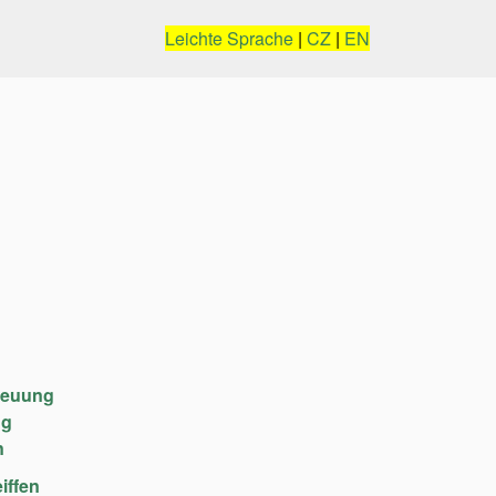
Leichte Sprache
|
CZ
|
EN
reuung
ng
n
iffen