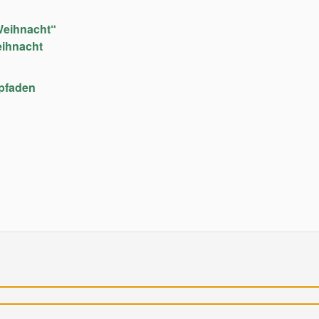
Weihnacht“
eihnacht
upfaden