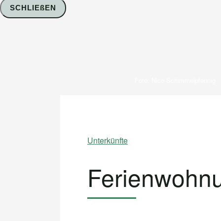
SCHLIEßEN
Foto: Nico Schimmelpfennig
Unterkünfte
Ferienwohnu