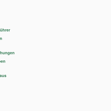
führer
en
chungen
ben
haus