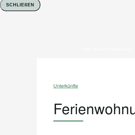
SCHLIEßEN
Foto: Nico Schimmelpfennig
Unterkünfte
Ferienwohnu