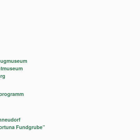
lzeugmuseum
chtmuseum
rg
lfeprogramm
hneudorf
ortuna Fundgrube”