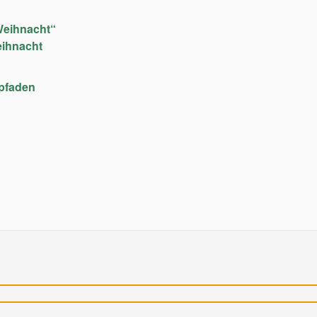
Weihnacht“
eihnacht
upfaden