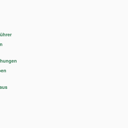
führer
en
chungen
ben
haus