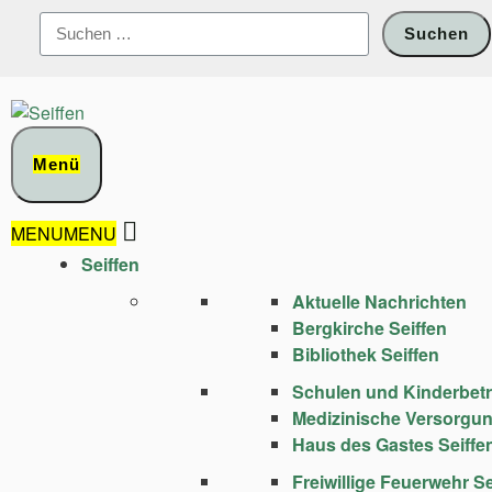
Zum
Suchen
Inhalt
nach:
springen
Menü
MENU
MENU
Seiffen
Aktuelle Nachrichten
Bergkirche Seiffen
Bibliothek Seiffen
Schulen und Kinder­bet
Medizinische Versorgu
Haus des Gastes Seiffe
Freiwillige Feuerwehr Se