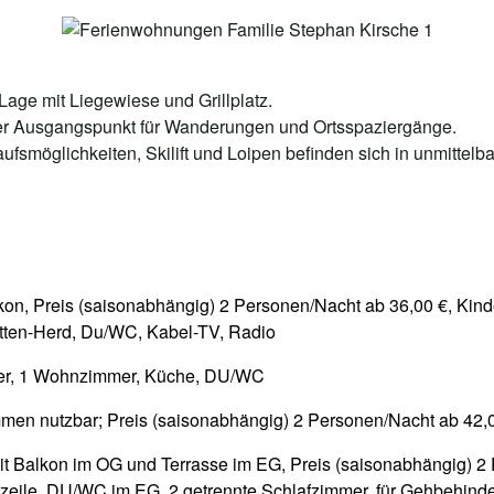
Lage mit Liegewiese und Grillplatz.
er Ausgangspunkt für Wanderungen und Ortsspaziergänge.
fsmöglichkeiten, Skilift und Loipen befinden sich in unmittel
n, Preis (saisonabhängig) 2 Personen/Nacht ab 36,00 €, Kind
tten-Herd, Du/WC, Kabel-TV, Radio
mer, 1 Wohnzimmer, Küche, DU/WC
n nutzbar; Preis (saisonabhängig) 2 Personen/Nacht ab 42,0
 Balkon im OG und Terrasse im EG, Preis (saisonabhängig) 2 
zeile, DU/WC im EG, 2 getrennte Schlafzimmer, für Gehbehinder