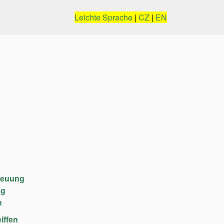
Leichte Sprache
|
CZ
|
EN
reuung
ng
n
iffen