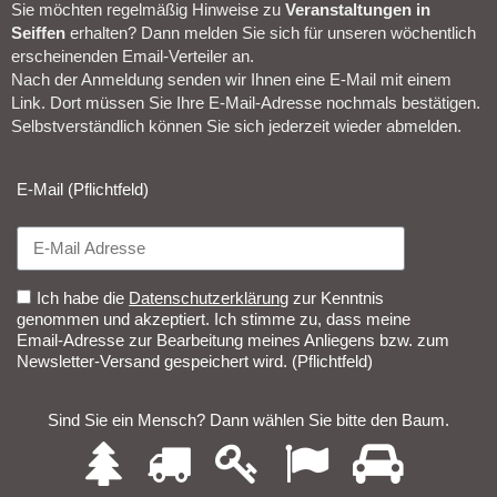
Sie möchten regelmäßig Hinweise zu
Veranstal­tungen in
Seiffen
erhalten? Dann melden Sie sich für unseren wöchentlich
erscheinenden Email-Verteiler an.
Nach der Anmeldung senden wir Ihnen eine E-Mail mit einem
Link. Dort müssen Sie Ihre E-Mail-Adresse nochmals bestätigen.
Selbstverständlich können Sie sich jederzeit wieder abmelden.​
E-Mail (Pflichtfeld)
Ich habe die
Datenschutzerklärung
zur Kenntnis
genommen und akzeptiert. Ich stimme zu, dass meine
Email-Adresse zur Bearbeitung meines Anliegens bzw. zum
Newsletter-Versand gespeichert wird. (Pflichtfeld)
Sind Sie ein Mensch? Dann wählen Sie bitte
den Baum
.
1
2
3
4
5
Sind
Sie
ein