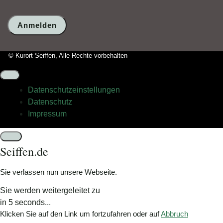
Mensch?
Dann
wählen
Sie
bitte
© Kurort Seiffen, Alle Rechte vorbehalten
den
Baum.
Datenschutz­einstellungen
Datenschutz
Impressum
Schließen
Seiffen.de
Sie verlassen nun unsere Webseite.
Sie werden weitergeleitet zu
in
5
seconds...
Klicken Sie auf den Link um fortzufahren oder auf
Abbruch