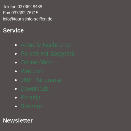
Telefon 037362 8438
Fax 037362 76715
info@touristinfo-seiffen.de
Service​
Aktuelle Nachrichten
Parken mit Easypark
Online-Shop
Webcam
360° Panorama
Downloads
Kontakt
Sitemap
Newsletter​