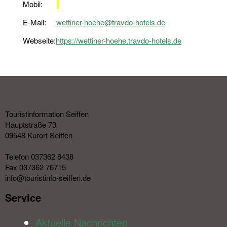
Mobil:
E-Mail:
wettiner-hoehe@travdo-hotels.de
Webseite:
https://wettiner-hoehe.travdo-hotels.de
Touristinformation Seiffen
Hauptstraße 73
09548 Kurort Seiffen
Telefon 037362 8438
Fax 037362 76715
info@touristinfo-seiffen.de
Service​
Aktuelle Nachrichten