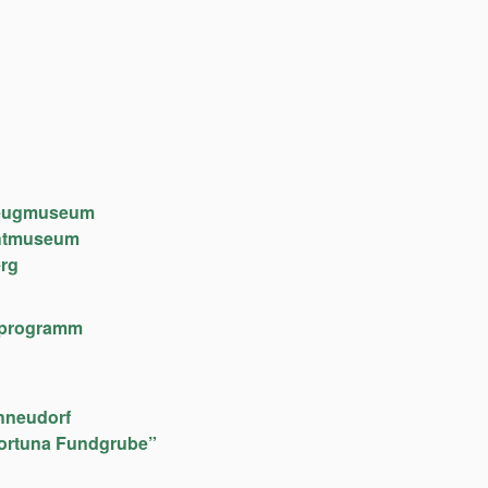
lzeugmuseum
chtmuseum
rg
lfeprogramm
hneudorf
ortuna Fundgrube”