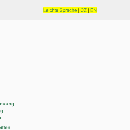
Leichte Sprache
|
CZ
|
EN
reuung
ng
n
iffen