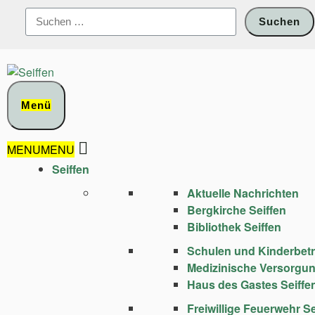
Zum
Suchen
Inhalt
nach:
springen
Menü
MENU
MENU
Seiffen
Aktuelle Nachrichten
Bergkirche Seiffen
Bibliothek Seiffen
Schulen und Kinder­bet
Medizinische Versorgu
Haus des Gastes Seiffe
Freiwillige Feuerwehr Se