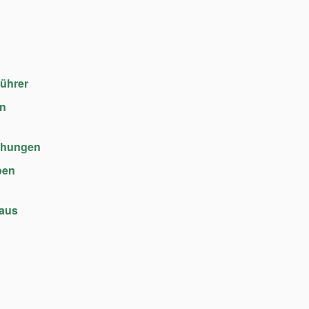
führer
en
chungen
ben
haus