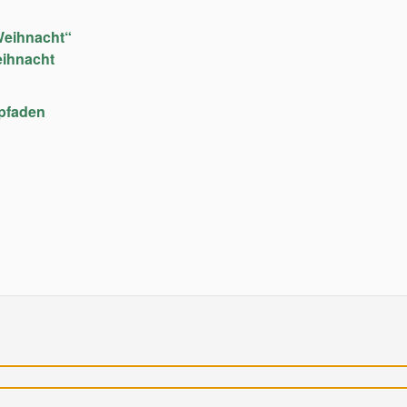
Weihnacht“
eihnacht
upfaden