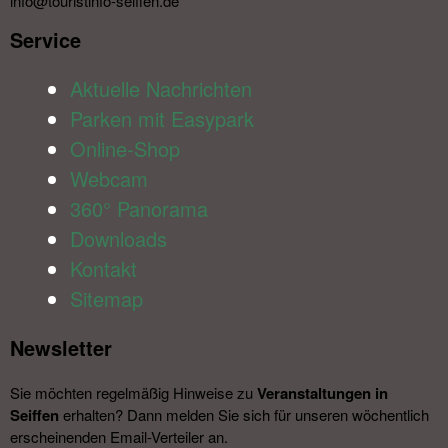
info@touristinfo-seiffen.de
Service​
Aktuelle Nachrichten
Parken mit Easypark
Online-Shop
Webcam
360° Panorama
Downloads
Kontakt
Sitemap
Newsletter​
Sie möchten regelmäßig Hinweise zu
Veranstal­tungen in
Seiffen
erhalten? Dann melden Sie sich für unseren wöchentlich
erscheinenden Email-Verteiler an.