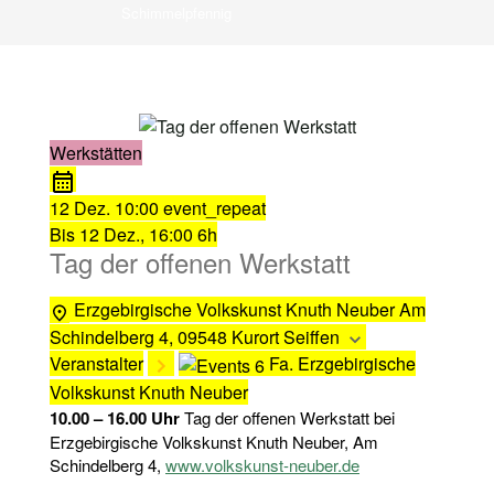
Schimmelpfennig
Werkstätten
12 Dez.
10:00
event_repeat
Bis
12 Dez., 16:00
6h
Tag der offenen Werkstatt
Erzgebirgische Volkskunst Knuth Neuber
Am
Schindelberg 4, 09548 Kurort Seiffen
Veranstalter
Fa. Erzgebirgische
Volkskunst Knuth Neuber
10.00 – 16.00 Uhr
Tag der offenen Werkstatt bei
Erzgebirgische Volkskunst Knuth Neuber, Am
Schindelberg 4,
www.volkskunst-neuber.de