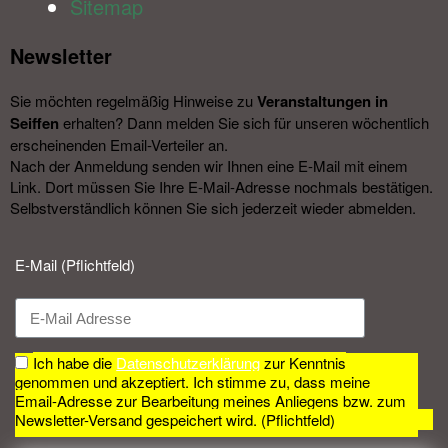
Sitemap
Newsletter​
Sie möchten regelmäßig Hinweise zu
Veranstal­tungen in
Seiffen
erhalten? Dann melden Sie sich für unseren wöchentlich
erscheinenden Email-Verteiler an.
Nach der Anmeldung senden wir Ihnen eine E-Mail mit einem
Link. Dort müssen Sie Ihre E-Mail-Adresse nochmals bestätigen.
Selbstverständlich können Sie sich jederzeit wieder abmelden.​
E-Mail (Pflichtfeld)
Ich habe die
Datenschutzerklärung
zur Kenntnis
genommen und akzeptiert. Ich stimme zu, dass meine
Email-Adresse zur Bearbeitung meines Anliegens bzw. zum
Newsletter-Versand gespeichert wird. (Pflichtfeld)