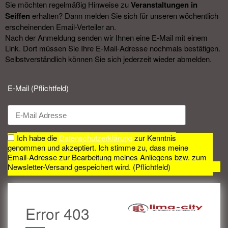
Sie möchten regelmäßig Hinweise zu
Veranstal­tungen in
Seiffen
erhalten? Dann melden Sie sich für unseren wöchentlich
erscheinenden Email-Verteiler an.
Nach der Anmeldung senden wir Ihnen eine E-Mail mit einem
Link. Dort müssen Sie Ihre E-Mail-Adresse nochmals bestätigen.
Selbstverständlich können Sie sich jederzeit wieder abmelden.​
E-Mail (Pflichtfeld)
Ich habe die
Datenschutzerklärung
zur Kenntnis
genommen und akzeptiert. Ich stimme zu, dass meine
Email-Adresse zur Bearbeitung meines Anliegens bzw. zum
Newsletter-Versand gespeichert wird. (Pflichtfeld)
Error 403