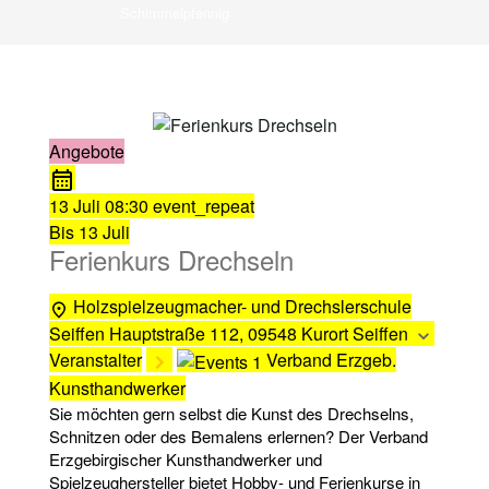
Schimmelpfennig
Angebote
13 Juli
08:30
event_repeat
Bis
13 Juli
Ferienkurs Drechseln
Holzspielzeugmacher- und Drechslerschule
Seiffen
Hauptstraße 112, 09548 Kurort Seiffen
Veranstalter
Verband Erzgeb.
Kunsthandwerker
Sie möchten gern selbst die Kunst des Drechselns,
Schnitzen oder des Bemalens erlernen? Der Verband
Erzgebirgischer Kunsthandwerker und
Spielzeughersteller bietet Hobby- und Ferienkurse in