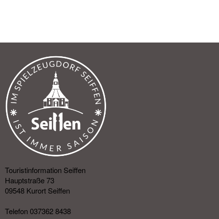
Touristinformation Seiffen
Hauptstraße 73
09548 Kurort Seiffen
Telefon 037362 8438