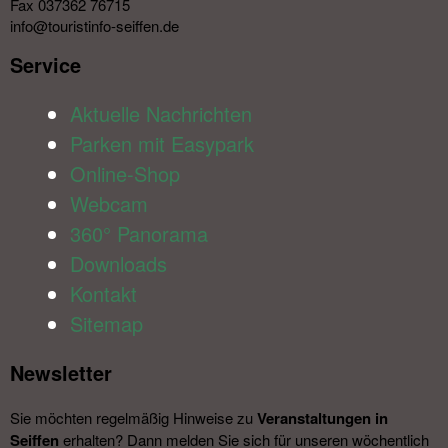
Fax 037362 76715
info@touristinfo-seiffen.de
Service​
Aktuelle Nachrichten
Parken mit Easypark
Online-Shop
Webcam
360° Panorama
Downloads
Kontakt
Sitemap
Newsletter​
Sie möchten regelmäßig Hinweise zu
Veranstal­tungen in
Seiffen
erhalten? Dann melden Sie sich für unseren wöchentlich