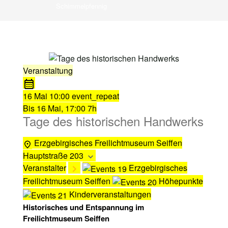
Schimmelpfennig
Veranstaltung
16 Mai
10:00
event_repeat
Bis
16 Mai, 17:00
7h
Tage des historischen Handwerks
Erzgebirgisches Freilichtmuseum Seiffen
Hauptstraße 203
Veranstalter
Erzgebirgisches
Freilichtmuseum Seiffen
Höhepunkte
Kinderveranstaltungen
Historisches und Entspannung im
Freilichtmuseum Seiffen