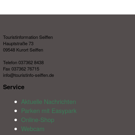
Touristinformation Seiffen
Hauptstraße 73
09548 Kurort Seiffen
Telefon 037362 8438
Fax 037362 76715
info@touristinfo-seiffen.de
Service​
Aktuelle Nachrichten
Parken mit Easypark
Online-Shop
Webcam