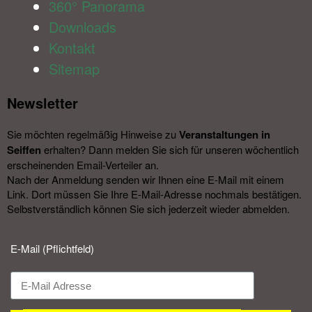
360° Panorama
Downloads
Kontakt
Sitemap
Newsletter​
Sie möchten regelmäßig Hinweise zu
Veranstal­tungen in
Seiffen
erhalten? Dann melden Sie sich für unseren wöchentlich
erscheinenden Email-Verteiler an.
Nach der Anmeldung senden wir Ihnen eine E-Mail mit einem
Link. Dort müssen Sie Ihre E-Mail-Adresse nochmals bestätigen.
Selbstverständlich können Sie sich jederzeit wieder abmelden.​
E-Mail (Pflichtfeld)